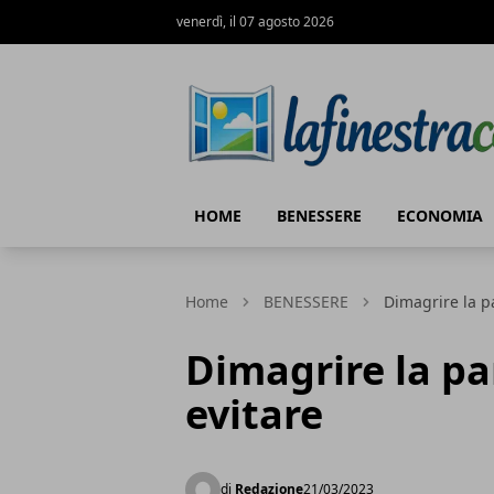
venerdì, il 07 agosto 2026
La Finestra di Caserta
HOME
BENESSERE
ECONOMIA
Home
BENESSERE
Dimagrire la pa
Dimagrire la pan
evitare
di
Redazione
21/03/2023