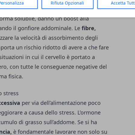
Personalizza
Rifiuta Opzionali
Accetta Tut
a uno scarso apporto di fibre. Questi
 forma solubile, danno un boost alla
tando il gonfiore addominale. Le
fibre,
izzare la velocità di assorbimento degli
orta un rischio ridotto di avere a che fare
situazioni in cui il cervello è portato a
hero, con tutte le conseguenze negative del
a fisica.
o stress
cessiva
per via dell’alimentazione poco
ggiorare a causa dello stress. L’ormone
accumulo di grasso sull’addome. Se si ha
ncia,
è fondamentale lavorare non solo su