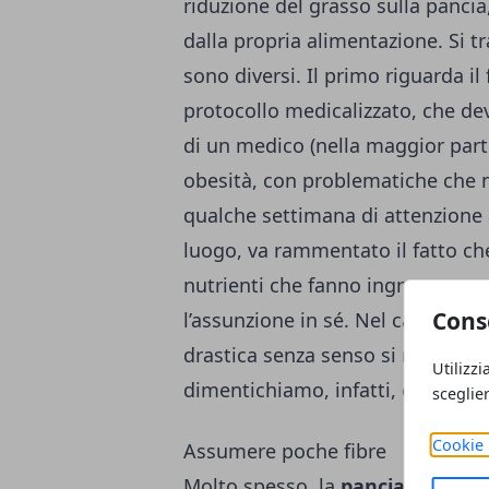
riduzione del grasso sulla pancia
dalla propria alimentazione. Si t
sono diversi. Il primo riguarda il 
protocollo medicalizzato, che de
di un medico (nella maggior parte d
obesità, con problematiche che 
qualche settimana di attenzione a
luogo, va rammentato il fatto che
nutrienti che fanno ingrassare o
Cons
l’assunzione in sé. Nel caso dei
c
drastica senza senso si rischia 
Utilizzi
dimentichiamo, infatti, che
il no
sceglie
Cookie 
Assumere poche fibre
Molto spesso, la
pancia gonfia
n