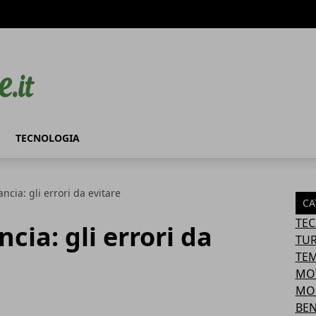
TECNOLOGIA
ncia: gli errori da evitare
CA
TE
cia: gli errori da
TU
TEM
MO
MO
BEN