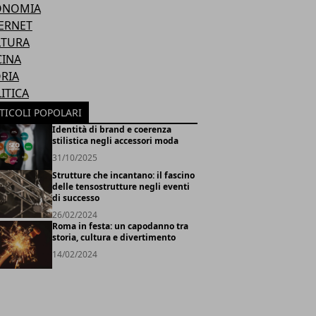
ONOMIA
ERNET
LTURA
CINA
RIA
ITICA
TICOLI POPOLARI
Identità di brand e coerenza
stilistica negli accessori moda
31/10/2025
Strutture che incantano: il fascino
delle tensostrutture negli eventi
di successo
26/02/2024
Roma in festa: un capodanno tra
storia, cultura e divertimento
14/02/2024