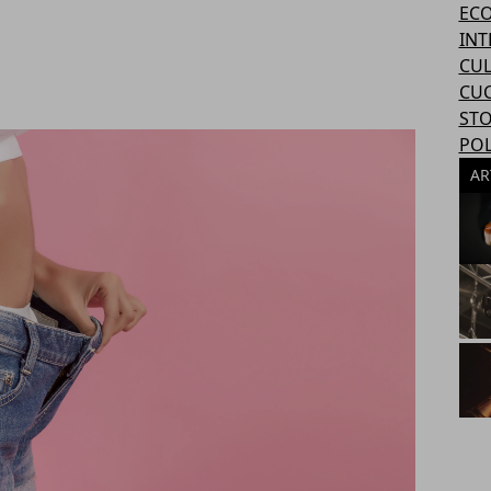
EC
INT
CU
CU
STO
POL
AR