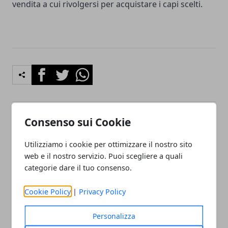
vendita a cui rivolgersi per acquistare i capi scelti.
Facebook
Twitter
Whatsapp
Consenso sui Cookie
Articolo Precedente
Articolo Successivo
Soluzioni alternative per
La bontà dei prodotti tipici
Utilizziamo i cookie per ottimizzare il nostro sito
espositori in plexiglass per
campani
web e il nostro servizio. Puoi scegliere a quali
attività commerciali
categorie dare il tuo consenso.
Cookie Policy
|
Privacy Policy
Personalizza