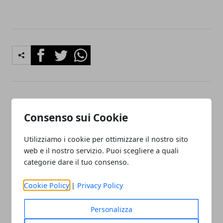
Facebook
Twitter
Whatsapp
Articolo Precedente
Articolo Successivo
Consenso sui Cookie
Olio taggiasco: principali
Ella by Fiorella, per i
proprietà e dove viene
momenti relax e le vacanze
prodotto
stile glamour
Utilizziamo i cookie per ottimizzare il nostro sito
web e il nostro servizio. Puoi scegliere a quali
categorie dare il tuo consenso.
Cookie Policy
|
Privacy Policy
Personalizza
Redazione