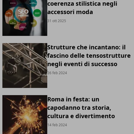
coerenza stilistica negli
accessori moda
31 ott 2025
Strutture che incantano: il
fascino delle tensostrutture
negli eventi di successo
26 feb 2024
Roma in festa: un
capodanno tra storia,
cultura e divertimento
14 feb 2024