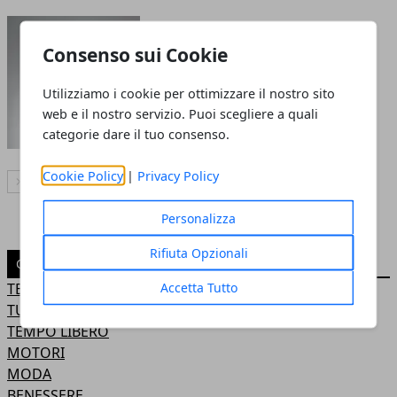
I migliori rimedi contro la
caduta dei capelli
Consenso sui Cookie
15 giu 2022
Utilizziamo i cookie per ottimizzare il nostro sito
web e il nostro servizio. Puoi scegliere a quali
categorie dare il tuo consenso.
Cookie Policy
|
Privacy Policy
Articolo Successivo
Personalizza
Rifiuta Opzionali
CATEGORIE
Accetta Tutto
TECNOLOGIA
TURISMO
TEMPO LIBERO
MOTORI
MODA
BENESSERE