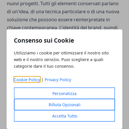
nuovi progetti. Tutti gli elementi conservati parlano
di un'idea, di una tecnica particolare o di una nuova
soluzione che possono essere reinterpretate in
chiave contemporanea. L'identità del brand, quindi,
deve rimanere sempre al centro delle attività, per
Consenso sui Cookie
interpretare correttamente i valori dell'azienda e
trasformarli in oggetti che siano in grado di
Utilizziamo i cookie per ottimizzare il nostro sito
web e il nostro servizio. Puoi scegliere a quali
rafforzare la
storia del marchio
.
categorie dare il tuo consenso.
Cookie Policy
|
Privacy Policy
Personalizza
Facebook
Twitter
Whatsapp
Rifiuta Opzionali
Accetta Tutto
Articolo Successivo