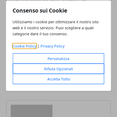
consentire quindi anche un aumento del
commercio.
Consenso sui Cookie
Utilizziamo i cookie per ottimizzare il nostro sito
web e il nostro servizio. Puoi scegliere a quali
categorie dare il tuo consenso.
Facebook
Twitter
Whatsapp
Cookie Policy
|
Privacy Policy
Personalizza
Rifiuta Opzionali
Articolo Precedente
Articolo Successivo
Ella by Fiorella, per i
Trading forex tra guadagni
Accetta Tutto
momenti relax e le vacanze
e perdite, la bussola sulle
stile glamour
valute